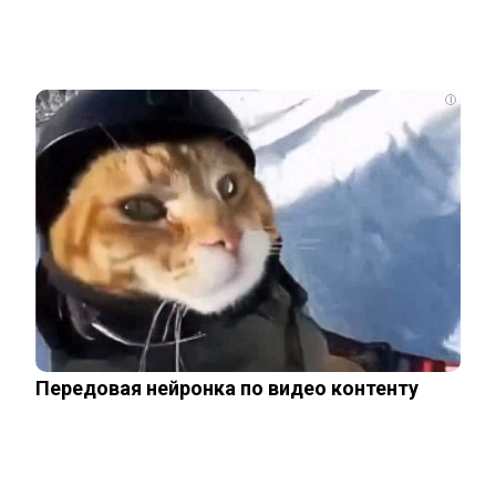
Подсчитан размер вложений Запада в
проект «Антироссия»
i
Рожайте у себя: Трамп запретил
«родительный туризм» в Штатах
Одесситы и киевляне в панике –
Украина потеряла последние
«крупицы»…
Зеленский «получил» от Залужного
Передовая нейронка по видео контенту
«пощечину» после слов об Украине в…