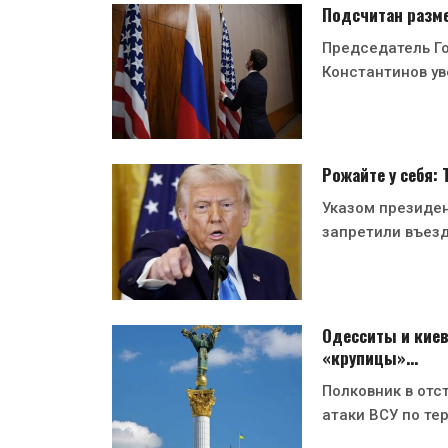
Подсчитан разме
Председатель Г
Константинов ув
Рожайте у себя:
Указом президе
запретили въезд
Одесситы и киев
«крупицы»…
Полковник в отс
атаки ВСУ по те