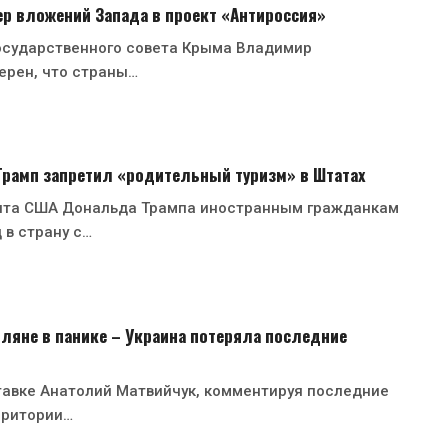
р вложений Запада в проект «Антироссия»
осударственного совета Крыма Владимир
ерен, что страны…
 Трамп запретил «родительный туризм» в Штатах
нта США Дональда Трампа иностранным гражданкам
 в страну с…
ляне в панике – Украина потеряла последние
тавке Анатолий Матвийчук, комментируя последние
рритории…