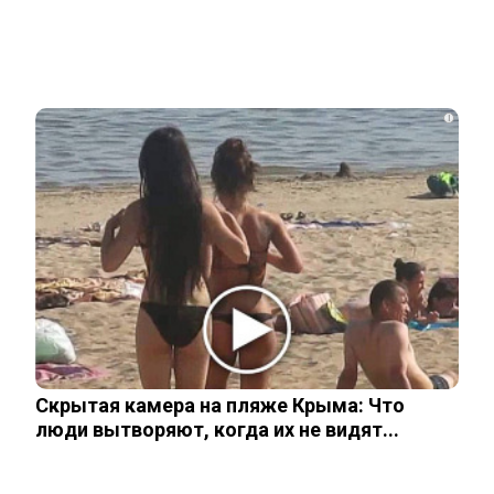
Как живут дети с необычными именами:
неожиданные подробности
i
Опытный адвокат рассказал, как найти
и наследовать все активы…
Родители в США стали называть
мальчиков этим русским именем
Скрытая камера на пляже Крыма: Что
Переехавший в Россию китаец
люди вытворяют, когда их не видят...
рассказал, что его больше всего
поразило в…