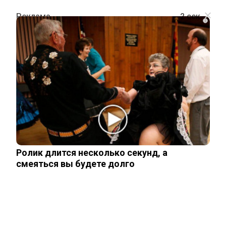
i
ОБЩЕСТВО
В России нашли свою «Анджелину
Джоли» — восхищение и
поразительное сходство
Ролик длится несколько секунд, а
18 июня, 2026
смеяться вы будете долго