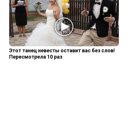
В Киеве началась паника после ударов
ВС России
Стало известно, на каком языке
говорят Зеленский и его офис
Этот танец невесты оставит вас без слов!
Пересмотрела 10 раз
Подсчитан размер вложений Запада в
проект «Антироссия»
ЧИТАЙТЕ ТАКЖЕ