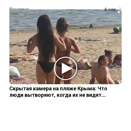
i
ПОЛИТИКА
В Польше испугались продолжения
ответа Путина на теракт Киева в
Старобельске
Скрытая камера на пляже Крыма: Что
27 мая, 2026
люди вытворяют, когда их не видят...