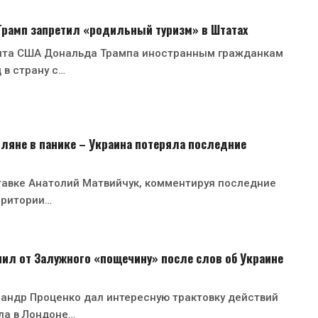
 Трамп запретил «родильный туризм» в Штатах
нта США Дональда Трампа иностранным гражданкам
 в страну с…
ляне в панике – Украина потеряла последние
тавке Анатолий Матвийчук, комментируя последние
рритории…
ил от Залужного «пощечину» после слов об Украине
андр Проценко дал интересную трактовку действий
ла в Лондоне…