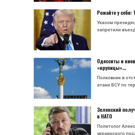
Рожайте у себя:
Указом президе
запретили въезд
Одесситы и киев
«крупицы»…
Полковник в отс
атаки ВСУ по те
Зеленский получ
в НАТО
Политолог Алекс
украинского пос