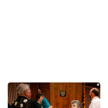
Related Posts
Как живут дети с необычными именами:
неожиданные подробности
Опытный адвокат рассказал, как найти
и наследовать все активы…
Родители в США стали называть
мальчиков этим русским именем
i
Переехавший в Россию китаец
рассказал, что его больше всего
поразило в…