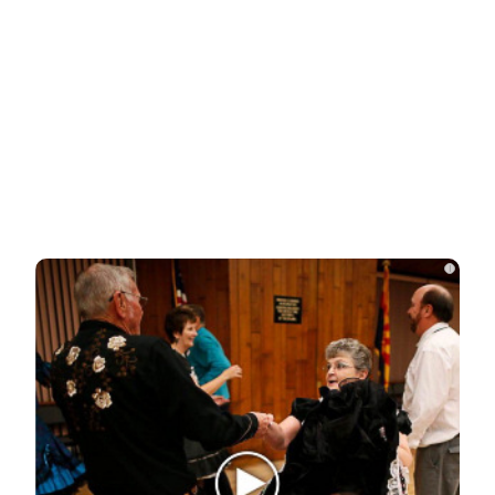
Залужный заявил об исчерпании
ресурса прогресса: Украина применила
все…
Владимир Путин подтвердил
масштабные кадровые изменения в
армии
i
Трамп отказал Зеленскому в поставках
Patriot, но тот уже требует новое
Мнение западного эксперта: Зеленский
заметно поменял подход к России