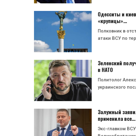
Одесситы и киев
«крупицы»…
Полковник в отс
атаки ВСУ по те
Зеленский получ
в НАТО
Политолог Алекс
украинского пос
Залужный заявил
применила все…
Экс-главком ВСУ
Великобритании