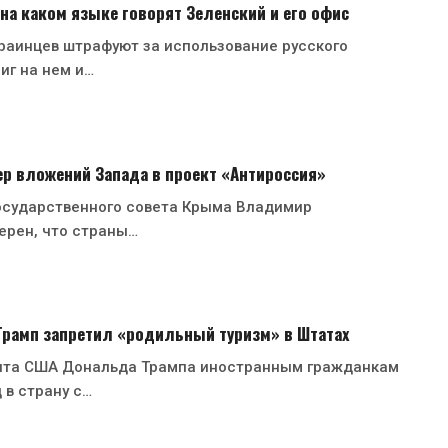
 на каком языке говорят Зеленский и его офис
раинцев штрафуют за использование русского
иг на нем и…
р вложений Запада в проект «Антироссия»
осударственного совета Крыма Владимир
ерен, что страны…
 Трамп запретил «родильный туризм» в Штатах
нта США Дональда Трампа иностранным гражданкам
 в страну с…