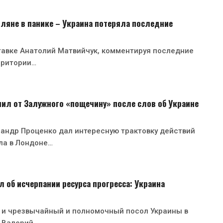
ляне в панике – Украина потеряла последние
тавке Анатолий Матвийчук, комментируя последние
рритории…
ил от Залужного «пощечину» после слов об Украине
андр Проценко дал интересную трактовку действий
ла в Лондоне…
 об исчерпании ресурса прогресса: Украина
 и чрезвычайный и полномочный посол Украины в
 Валерий…