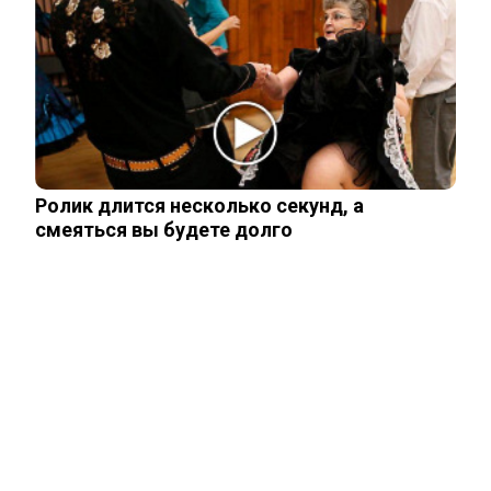
Одесситы и киевляне в панике –
Украина потеряла последние
«крупицы»…
Зеленский получил от Залужного
«пощечину» после слов об Украине в
НАТО
Ролик длится несколько секунд, а
смеяться вы будете долго
Залужный заявил об исчерпании
ресурса прогресса: Украина применила
все…
ЧИТАЙТЕ ТАКЖЕ
ЧИТАЙТЕ ТАКЖЕ