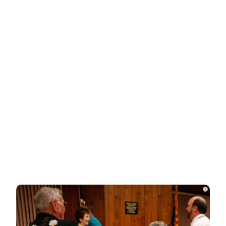
Новости СМИ2
Related Posts
Стало известно, на каком языке
говорят Зеленский и его офис
Подсчитан размер вложений Запада в
проект «Антироссия»
Рожайте у себя: Трамп запретил
«родильный туризм» в Штатах
i