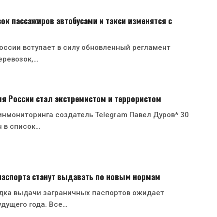
ок пассажиров автобусами и такси изменятся с
России вступает в силу обновленный регламент
еревозок,…
я России стал экстремистом и террористом
нмониторинга создатель Telegram Павел Дуров* 30
 в список…
паспорта станут выдавать по новым нормам
дка выдачи заграничных паспортов ожидает
удущего года. Все…