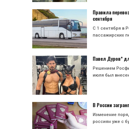
Правила перевоз
сентября
С 1 сентября в 
пассажирских п
Павел Дуров* дл
Решением Росфи
июля был внесен
В России загран
Изменение поря
россиян уже с б