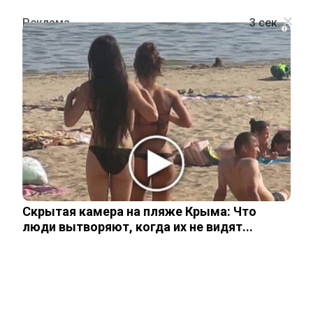
i
ПОЛИТИКА
Угрозы Трампа стереть Иран с лица
земли оказались фарсом: что
известно о переговорах Тегерана и
Вашингтона
Скрытая камера на пляже Крыма: Что
люди вытворяют, когда их не видят...
8 апреля, 2026