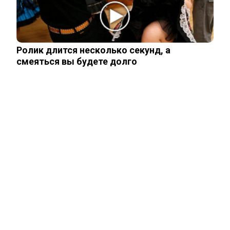
Зеленский «получил» от Залужного
«пощечину» после слов об Украине в…
Ролик длится несколько секунд, а
смеяться вы будете долго
Залужный заявил об исчерпании
ресурса прогресса: Украина применила
все…
Владимир Путин подтвердил
масштабные кадровые изменения в
армии
Трамп отказал Зеленскому в поставках
Patriot, но тот уже требует новое