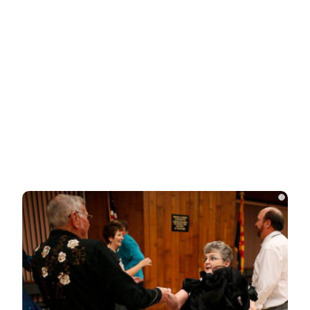
Ролик длится пару секунд, но вы будете в шоке
от увиденного
НОВОСТИ ПАРТНЕРОВ
Новости СМИ2
i
Related Posts
Одесситы и киевляне в панике –
Украина потеряла последние
«крупицы»…