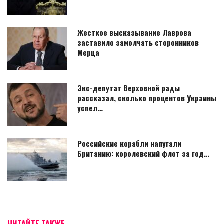
Жесткое высказывание Лаврова
заставило замолчать сторонников
Мерца
Экс-депутат Верховной рады
рассказал, сколько процентов Украины
успел…
Российские корабли напугали
Британию: королевский флот за год…
ЧИТАЙТЕ ТАКЖЕ