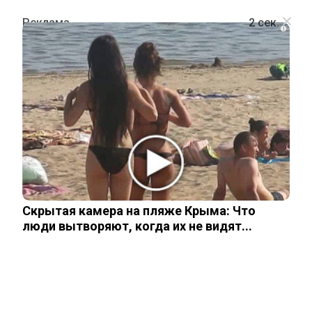
i
ПОЛИТИКА
Трамп рассказал об обстоятельстве,
помешавшем танкам ВС РФ дойти
до Киева
Скрытая камера на пляже Крыма: Что
13 августа, 2025
люди вытворяют, когда их не видят...