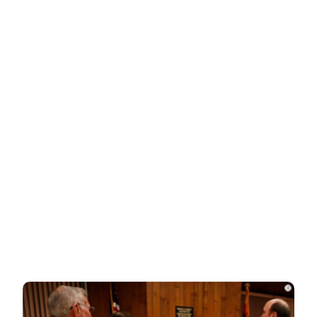
НОВОСТИ ПАРТНЕРОВ
Новости СМИ2
Related Posts
Стало известно, на каком языке
говорят Зеленский и его офис
Подсчитан размер вложений Запада в
проект «Антироссия»
Рожайте у себя: Трамп запретил
i
«родильный туризм» в Штатах