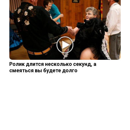
Одесситы и киевляне в панике –
Украина потеряла последние
«крупицы»…
Зеленский получил от Залужного
«пощечину» после слов об Украине в
НАТО
Ролик длится несколько секунд, а
смеяться вы будете долго
Залужный заявил об исчерпании
ресурса прогресса: Украина применила
все…