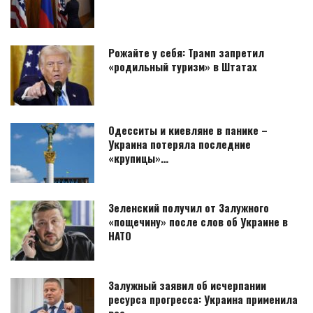
Рожайте у себя: Трамп запретил
«родильный туризм» в Штатах
Одесситы и киевляне в панике –
Украина потеряла последние
«крупицы»…
Зеленский получил от Залужного
«пощечину» после слов об Украине в
НАТО
Залужный заявил об исчерпании
ресурса прогресса: Украина применила
все…