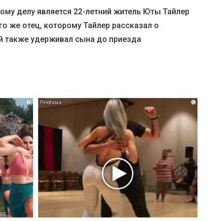
му делу является 22-летний житель Юты Тайлер
го же отец, которому Тайлер рассказал о
й также удерживал сына до приезда
i
i