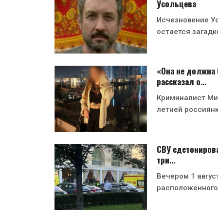
Усольцева
Исчезновение Ус
остается загадк
«Она не должна 
рассказал о…
Криминалист Мих
летней россиян
СВУ сдетонирова
три…
Вечером 1 август
расположенного