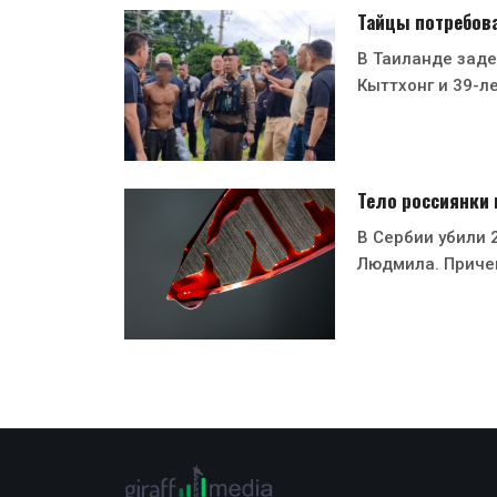
Тайцы потребов
В Таиланде заде
Кыттхонг и 39-л
Тело россиянки
В Сербии убили 
Людмила. Приче