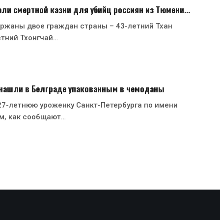
али смертной казни для убийц россиян из Тюмени…
ржаны двое граждан страны – 43-летний Тхан
етний Тхонгчай…
 нашли в Белграде упакованным в чемоданы
27-летнюю уроженку Санкт-Петербурга по имени
м, как сообщают…