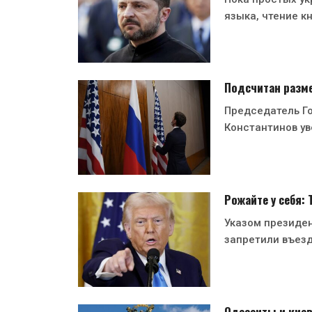
языка, чтение кн
Подсчитан разме
Председатель Г
Константинов ув
Рожайте у себя:
Указом президе
запретили въезд
Одесситы и киев