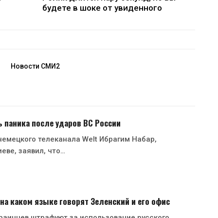
будете в шоке от увиденного
Новости СМИ2
ь паника после ударов ВС России
емецкого телеканала Welt Ибрагим Набар,
еве, заявил, что…
 на каком языке говорят Зеленский и его офис
раинцев штрафуют за использование русского