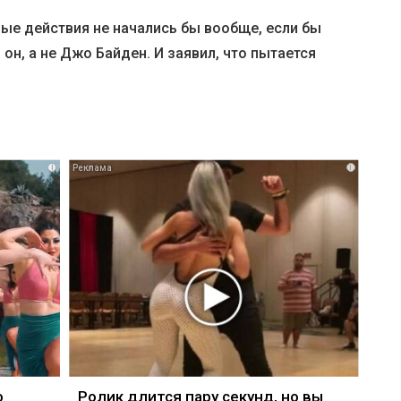
вые действия не начались бы вообще, если бы
он, а не Джо Байден. И заявил, что пытается
i
i
о
Ролик длится пару секунд, но вы