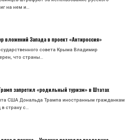
иг на нем и…
р вложений Запада в проект «Антироссия»
осударственного совета Крыма Владимир
ерен, что страны…
 Трамп запретил «родильный туризм» в Штатах
нта США Дональда Трампа иностранным гражданкам
 в страну с…
ляне в панике – Украина потеряла последние