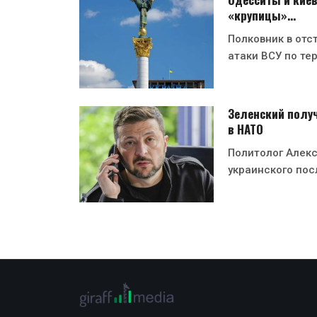
«крупицы»…
Полковник в отс
атаки ВСУ по те
Зеленский получ
в НАТО
Политолог Алекс
украинского пос