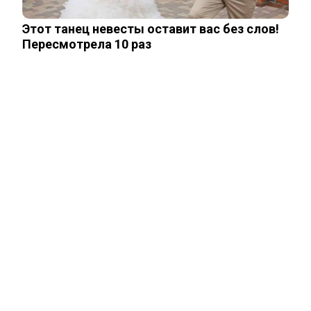
Этот танец невесты оставит вас без слов!
Пересмотрела 10 раз
Что стало с Татьяной Арно, родившей
первенца в 43 года
Чего лишили сына Шепелева из-за
семейной драмы
Неуловимая Ротару: певица покинула
окрестности Киева и обитает в…
Акиньшина и Козловский впервые
показали родившегося в мае сына.
Фото