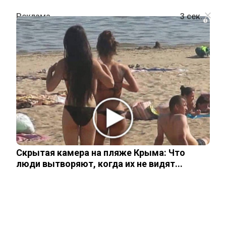
i
ШОУ-БИЗНЕС
Сын Софии Ротару прервал
молчание и показал маму такой,
какая она есть в свои 78
Скрытая камера на пляже Крыма: Что
12 мая, 2026
люди вытворяют, когда их не видят...