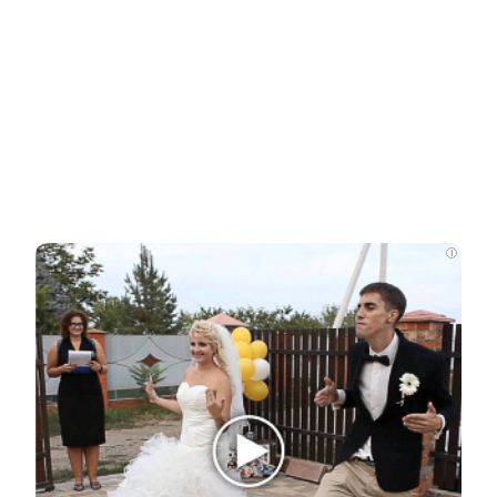
Ролик из Омска: вы будете смеяться долго
НОВОСТИ ПАРТНЕРОВ
Новости СМИ2
i
Related Posts
Зарабатывала миллиарды: куда
пропали несметные богатства Аллы…
Сквиччиарини отреагировал на
сообщения о смерти Лерчек