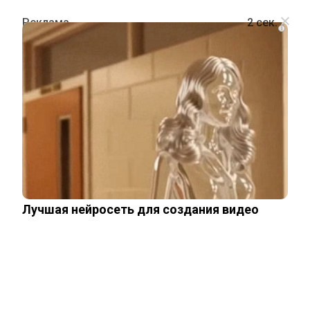
i
ШОУ-БИЗНЕС
Супруга актера Дмитрия Назарова
попросила Госдуму простить мужа
14 мая, 2026
Лучшая нейросеть для создания видео