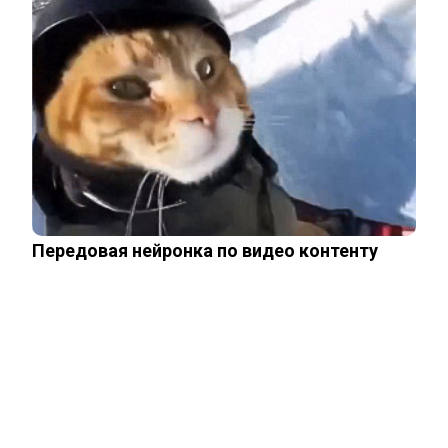
Пересмотрела 10 раз
НОВОСТИ ПАРТНЕРОВ
Новости СМИ2
Related Posts
Акиньшина и Козловский впервые
Передовая нейронка по видео контенту
показали родившегося в мае сына.
Фото
Опытный врач рассказал о причине
травмы у Аллы Пугачевой – «это…