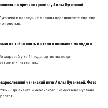
ссказал о причине травмы у Аллы Пугачевой –
Пугачева в последние месяцы передвигаете еле-еле
о с тростью…
 смогли тайно снять в отеле в компании молодого
гузаровой уже 64 года, артистка ведет
раз жизни, известна…
овзрослевший чеченский внук Аллы Пугачевой. Фото
стины Орбакайте и чеченского бизнесмена Руслана
 растет…