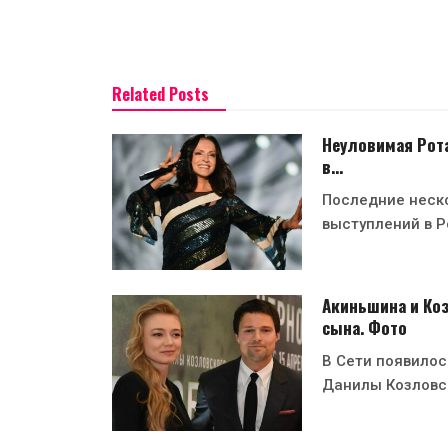
Related Posts
Неуловимая Рота
в…
Последние неско
выступлений в Р
Акиньшина и Ко
сына. Фото
В Сети появилос
Данилы Козловс