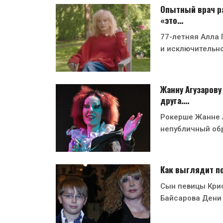
Опытный врач ра
«это…
77-летняя Алла 
и исключительн
Жанну Агузарову
друга.…
Рокерше Жанне А
непубличный об
Как выглядит п
Сын певицы Кри
Байсарова Дени