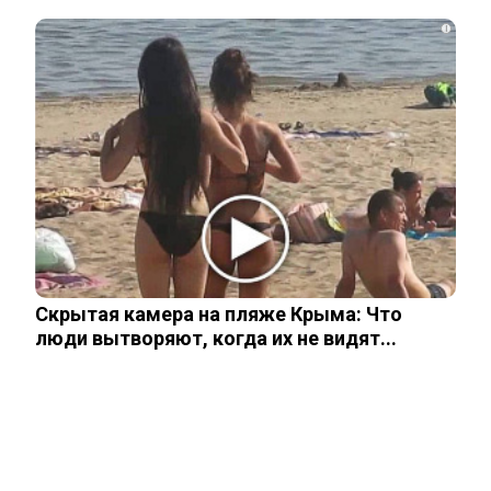
i
Рожайте у себя: Трамп запретил
«родильный туризм» в Штатах
Одесситы и киевляне в панике –
Украина потеряла последние
«крупицы»…
Скрытая камера на пляже Крыма: Что
люди вытворяют, когда их не видят...
Зеленский получил от Залужного
«пощечину» после слов об Украине в
НАТО
Залужный заявил об исчерпании
ресурса прогресса: Украина применила