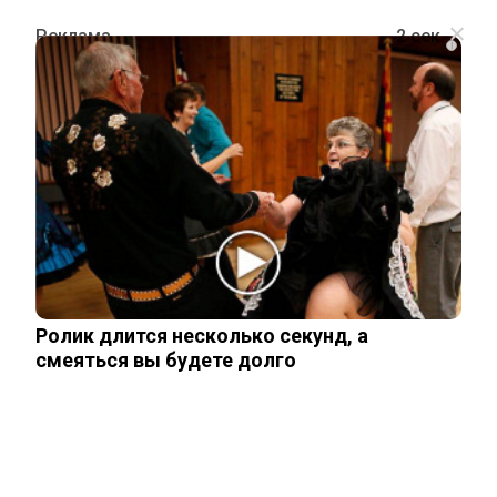
i
ПОЛИТИКА
Стали известны подробности
неформального разговора Путина и
Лукашенко об Армении
Ролик длится несколько секунд, а
29 мая, 2026
смеяться вы будете долго