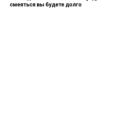
смеяться вы будете долго
Акиньшина и Козловский впервые
показали родившегося в мае сына.
Фото
Опытный врач рассказал о причине
травмы у Аллы Пугачевой – «это…
Жанну Агузарову смогли тайно снять в
отеле в компании молодого друга.…