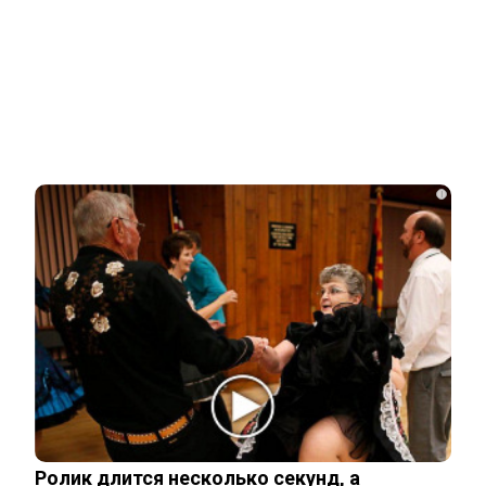
НОВОСТИ ПАРТНЕРОВ
Новости СМИ2
Related Posts
i
Что стало с Татьяной Арно, родившей
первенца в 43 года
Чего лишили сына Шепелева из-за
семейной драмы
Неуловимая Ротару: певица покинула
окрестности Киева и обитает в…
Ролик длится несколько секунд, а