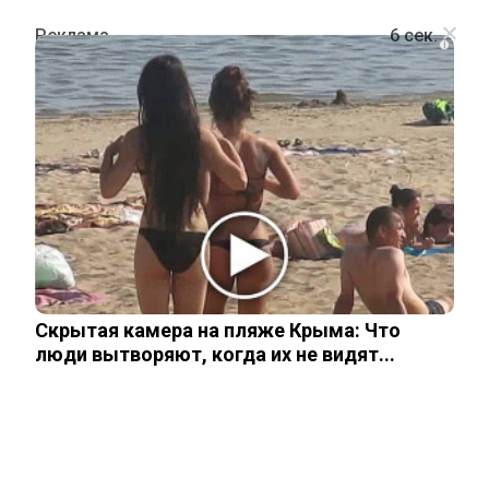
i
ШОУ-БИЗНЕС
Стал известен владелец элитной
недвижимости покойной актрисы
Анастасии Заворотнюк
Скрытая камера на пляже Крыма: Что
3 апреля, 2026
люди вытворяют, когда их не видят...