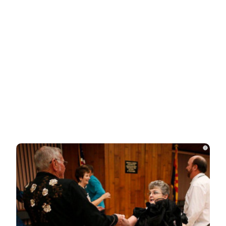
Стало известно, на каком языке
говорят Зеленский и его офис
Подсчитан размер вложений Запада в
проект «Антироссия»
i
Рожайте у себя: Трамп запретил
«родильный туризм» в Штатах
Одесситы и киевляне в панике –
Украина потеряла последние