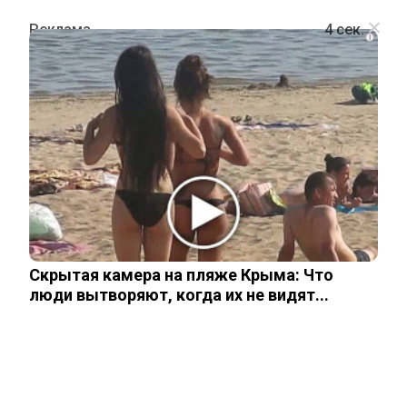
i
ПОЛИТИКА
Спецпредставитель Дмитриев:
попытки сорвать диалог Москвы и
Вашингтона — титанические
Скрытая камера на пляже Крыма: Что
27 октября, 2025
люди вытворяют, когда их не видят...