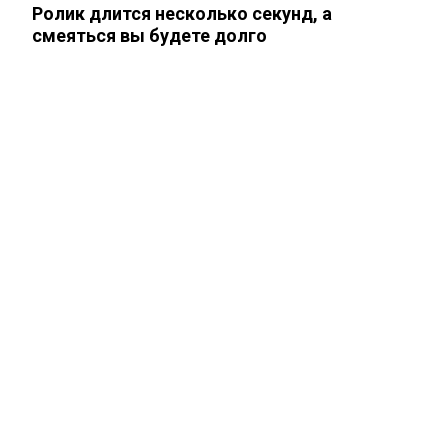
Жанну Агузарову смогли тайно снять в
Ролик длится несколько секунд, а
отеле в компании молодого друга.…
смеяться вы будете долго
Как выглядит повзрослевший
чеченский внук Аллы Пугачевой. Фото
Уехавший из России Семен Слепаков*
не смог спрятать две квартиры на…
Найду молодого — сразу в психушку:
Роза Сябитова раскрыла детали…