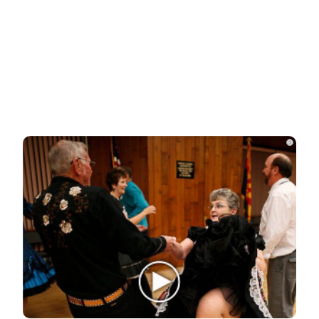
Ролик из Омска: вы будете смеяться долго
НОВОСТИ ПАРТНЕРОВ
Новости СМИ2
Related Posts
i
Акиньшина и Козловский впервые
показали родившегося в мае сына.
Фото
Опытный врач рассказал о причине
травмы у Аллы Пугачевой – «это…