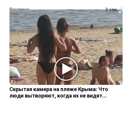
i
ШОУ-БИЗНЕС
«Спасибо за твою уникальность»:
Богомолов организовал для Собчак
день рождения с колье за 16,5 млн
рублей
Скрытая камера на пляже Крыма: Что
люди вытворяют, когда их не видят...
9 ноября, 2025