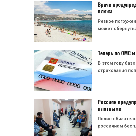
Врачи предупред
пляжа
Резкое погружен
может обернуть
Теперь по ОМС 
В этом году баз
страхования по
Россиян предупр
платными
Полис обязатель
россиянам бесп