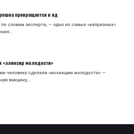
рошка превращается в яд
 по словам эксперта, — одно из самых «капризных»
ения…
и «эликсир молодости»
рии человеку сделали «инъекцию молодости» —
ную вакцину,…