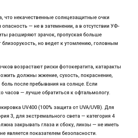
а, что некачественные солнцезащитные очки
 опасность — не в затемнении, а в отсутствии УФ-
иты расширяют зрачок, пропуская больше
 близорукость, но ведет к утомлению, головным
очков возрастают риски фотокератита, катаракты
рожить должны жжение, сухость, покраснение,
 боль после пребывания на солнце. Если
о часов — лучше обратиться к офтальмологу.
ркировка UV400 (100% защита от UVA/UVB). Для
ория 3, для экстремального света — категория 4
олжна закрывать глаза и сбоку, линзы — не иметь
 не является показателем безопасности.