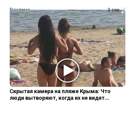
i
ШОУ-БИЗНЕС
Со Светланой Ходченковой случился
обидный конфуз на красной
ковровой дорожке
Скрытая камера на пляже Крыма: Что
12 марта, 2026
люди вытворяют, когда их не видят...