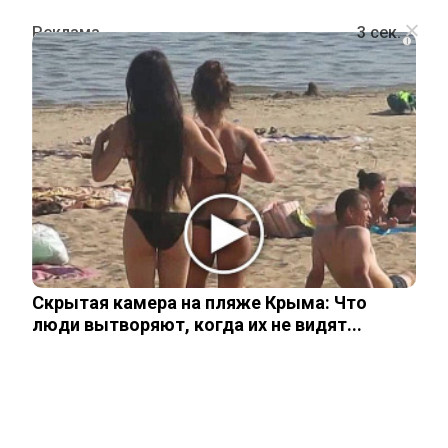
i
ПРОИСШЕСТВИЯ
Снова Питер и снова нож: 13-летняя
петербурженка зарезала родную
мать
Скрытая камера на пляже Крыма: Что
26 ноября, 2025
люди вытворяют, когда их не видят...