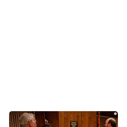
НОВОСТИ ПАРТНЕРОВ
Новости СМИ2
Related Posts
Одесситы и киевляне в панике –
Украина потеряла последние
«крупицы»…
Зеленский «получил» от Залужного
«пощечину» после слов об Украине в…
Залужный заявил об исчерпании
i
ресурса прогресса: Украина применила
все…