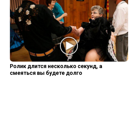
Владимир Путин подтвердил
масштабные кадровые изменения в
армии
Трамп отказал Зеленскому в поставках
Patriot, но тот уже требует новое
Ролик длится несколько секунд, а
смеяться вы будете долго
Мнение западного эксперта: Зеленский
заметно поменял подход к России
ЧИТАЙТЕ ТАКЖЕ