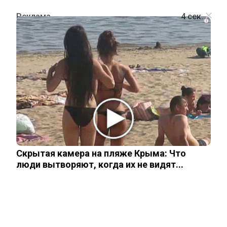
i
ПОЛИТИКА
СМИ Запада написали об «арендной
плате» России Украине за контроль
над Донбассом
Скрытая камера на пляже Крыма: Что
20 ноября, 2025
люди вытворяют, когда их не видят...