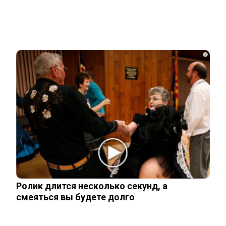
Related Posts
Сквиччиарини отреагировал на
сообщения о смерти Лерчек
i
Что стало с Татьяной Арно, родившей
первенца в 43 года
Чего лишили сына Шепелева из-за
семейной драмы
Ролик длится несколько секунд, а
Неуловимая Ротару: певица покинула
смеяться вы будете долго
окрестности Киева и обитает в…