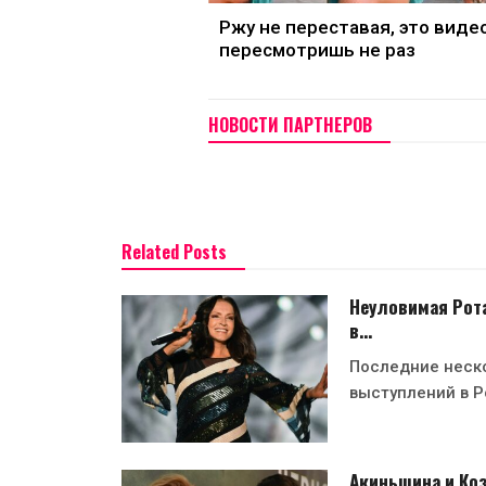
Ржу не переставая, это виде
пересмотришь не раз
НОВОСТИ ПАРТНЕРОВ
Related Posts
Неуловимая Рота
в…
Последние неско
выступлений в Р
Акиньшина и Ко