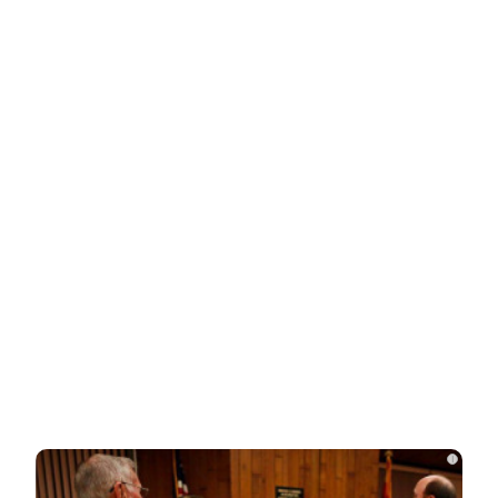
НОВОСТИ ПАРТНЕРОВ
Новости СМИ2
Related Posts
Опытный адвокат рассказал, как найти
и наследовать все активы…
Родители в США стали называть
мальчиков этим русским именем
i
Переехавший в Россию китаец