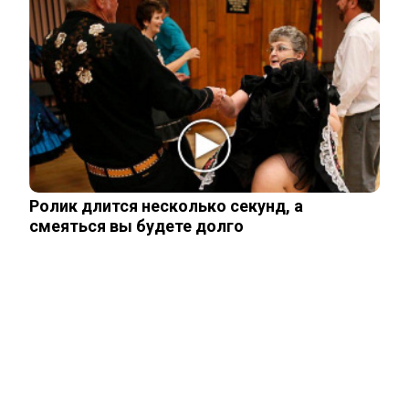
рассказал, что его больше всего
поразило в…
Правила перевозок пассажиров
автобусами и такси изменятся с
сентября
Павел Дуров* для России стал
Ролик длится несколько секунд, а
экстремистом и террористом
смеяться вы будете долго
В России загранпаспорта станут
выдавать по новым нормам