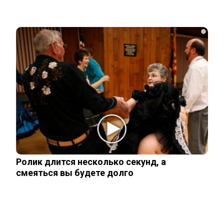
i
«Она не должна была существовать
без него»: криминалист рассказал о…
СВУ сдетонировало у премиального
ресторана в Москве: погибли три…
Тайцы потребовали смертной казни
для убийц россиян из Тюмени…
Ролик длится несколько секунд, а
смеяться вы будете долго
Тело россиянки нашли в Белграде
упакованным в чемоданы