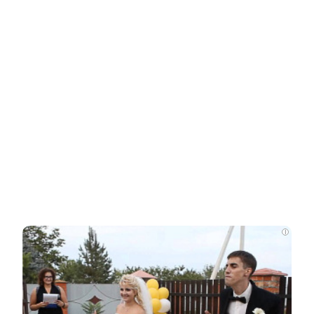
Россиянам напомнили об обязательных
отметках во внутренних паспортах
Как живут дети с необычными именами:
неожиданные подробности
Опытный адвокат рассказал, как найти
и наследовать все активы…
i
Родители в США стали называть
мальчиков этим русским именем