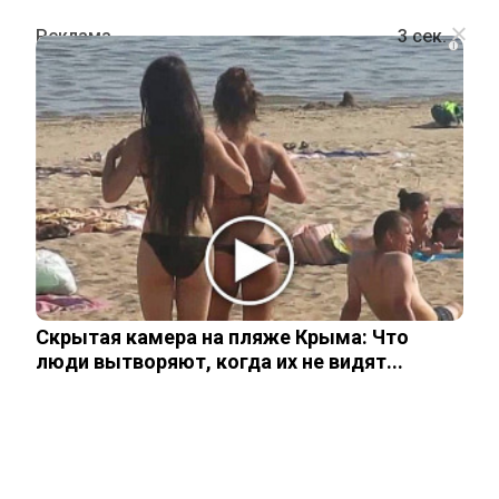
i
ОБЩЕСТВО
Рухиябону и София: самые редкие и
самые популярные имена в 2025
году
Скрытая камера на пляже Крыма: Что
27 мая, 2025
люди вытворяют, когда их не видят...