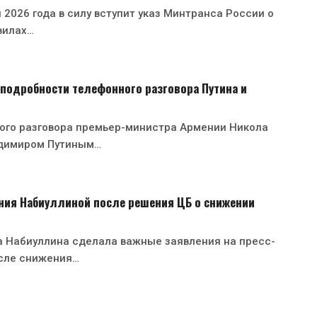
 2026 года в силу вступит указ Минтранса России о
вилах…
подробности телефонного разговора Путина и
ного разговора премьер-министра Армении Никола
димиром Путиным…
ния Набиуллиной после решения ЦБ о снижении
а Набиуллина сделала важные заявления на пресс-
сле снижения…