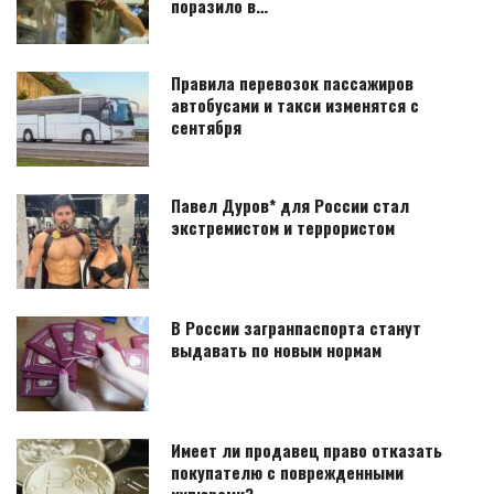
поразило в…
Правила перевозок пассажиров
автобусами и такси изменятся с
сентября
Павел Дуров* для России стал
экстремистом и террористом
В России загранпаспорта станут
выдавать по новым нормам
Имеет ли продавец право отказать
покупателю с поврежденными
купюрами?