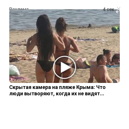
i
ШОУ-БИЗНЕС
Рэпер Птаха оправдался за
воспитание дочери: не бил, а «просто
дал ей по губам»
Скрытая камера на пляже Крыма: Что
20 ноября, 2025
люди вытворяют, когда их не видят...