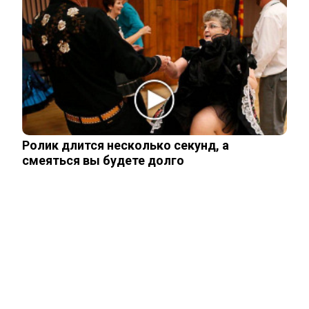
Тайцы потребовали смертной казни
для убийц россиян из Тюмени…
Тело россиянки нашли в Белграде
упакованным в чемоданы
Ролик длится несколько секунд, а
смеяться вы будете долго
Раскрыто похищение двух молодых
россиян в Таиланде
ЧИТАЙТЕ ТАКЖЕ