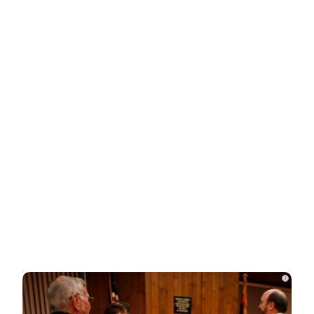
Новости СМИ2
Related Posts
Друзья и родственники уже начали
делить 700 млн наследства Усольцева
«Она не должна была существовать
без него»: криминалист рассказал о…
СВУ сдетонировало у премиального
i
ресторана в Москве: погибли три…