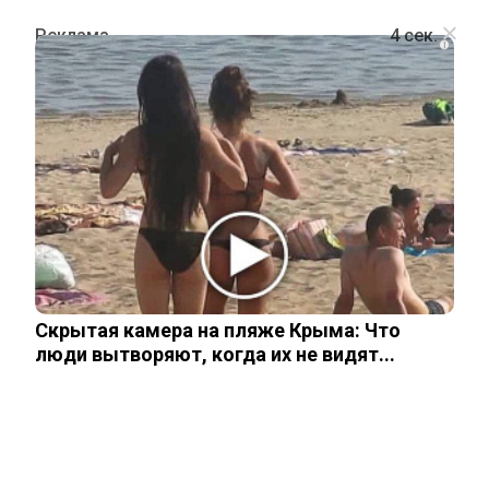
i
ПРОИСШЕСТВИЯ
Разгоревшийся на Ближнем Востоке
конфликт затронул полный россиян
туристический Дубай
Скрытая камера на пляже Крыма: Что
2 марта, 2026
люди вытворяют, когда их не видят...