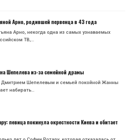
ьяной Арно, родившей первенца в 43 года
ьяна Арно, некогда одна из самых узнаваемых
ссийском ТВ,…
на Шепелева из-за семейной драмы
 Дмитрием Шепелевым и семьей покойной Жанны
ает набирать…
ру: певица покинула окрестности Киева и обитает
лько лет о Софии Ротару, которая отказалась от