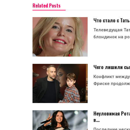
Related Posts
Что стало с Тат
Телеведущая Тат
блондинок на ро
Чего лишили сы
Конфликт между
Фриске продолж
Неуловимая Рота
в…
Последние неско