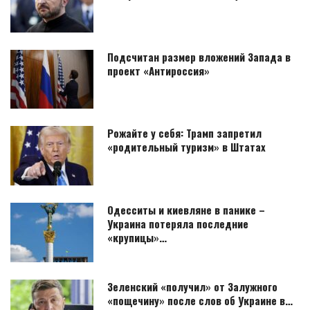
Подсчитан размер вложений Запада в
проект «Антироссия»
Рожайте у себя: Трамп запретил
«родительный туризм» в Штатах
Одесситы и киевляне в панике –
Украина потеряла последние
«крупицы»…
Зеленский «получил» от Залужного
«пощечину» после слов об Украине в…