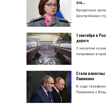
это…
Кредитные орган
Центробанка ст
1 сентября в Ро
дороге
С началом осени
поправках в пра
Стали известны 
Пашиняна
В ходе телефон
Пашиняна с Вла