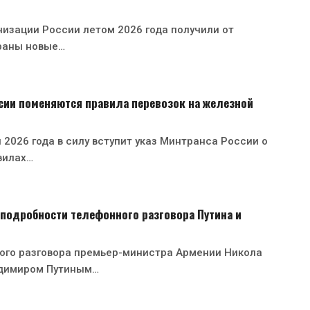
изации России летом 2026 года получили от
раны новые…
ссии поменяются правила перевозок на железной
 2026 года в силу вступит указ Минтранса России о
вилах…
подробности телефонного разговора Путина и
ного разговора премьер-министра Армении Никола
димиром Путиным…