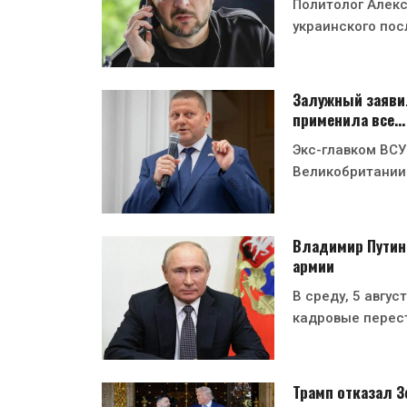
Политолог Алекс
украинского пос
Залужный заявил
применила все…
Экс-главком ВСУ
Великобритании
Владимир Путин
армии
В среду, 5 авгу
кадровые перес
Трамп отказал Зе