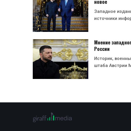
новое
Западное издани
источники инфо
Мнение западног
России
Историк, военны
штаба Австрии 