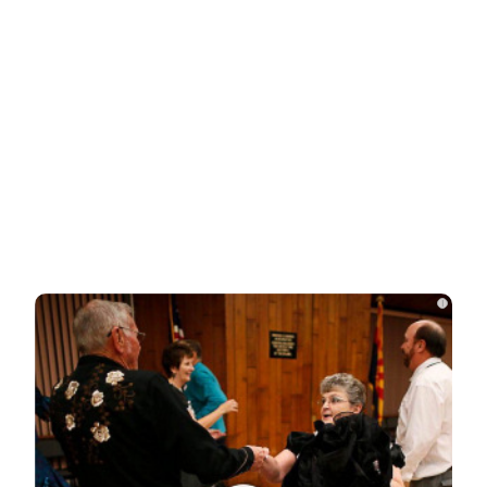
Зеленский «получил» от Залужного
«пощечину» после слов об Украине в…
Залужный заявил об исчерпании
ресурса прогресса: Украина применила
все…
Владимир Путин подтвердил
i
масштабные кадровые изменения в
армии
Трамп отказал Зеленскому в поставках
Patriot, но тот уже требует новое