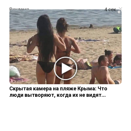
i
ПОЛИТИКА
Президент Белоруссии Лукашенко
рассказал, как ему пришлось
остаться у власти
Скрытая камера на пляже Крыма: Что
8 августа, 2025
люди вытворяют, когда их не видят...