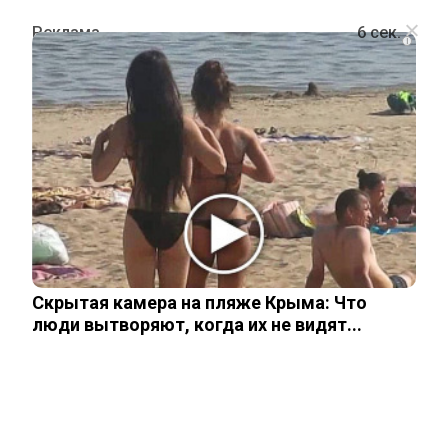
i
ОБЩЕСТВО
Предсмертная записка Эпштейна: о
чем писал финансист перед
суицидом
Скрытая камера на пляже Крыма: Что
7 мая, 2026
люди вытворяют, когда их не видят...