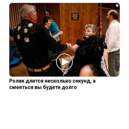
рассказал, что его больше всего
i
поразило в…
Правила перевозок пассажиров
автобусами и такси изменятся с
сентября
Павел Дуров* для России стал
экстремистом и террористом
Ролик длится несколько секунд, а
смеяться вы будете долго
В России загранпаспорта станут
выдавать по новым нормам
Имеет ли продавец право отказать
покупателю с поврежденными