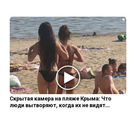
i
Что стало с Татьяной Арно, родившей
первенца в 43 года
Чего лишили сына Шепелева из-за
семейной драмы
Неуловимая Ротару: певица покинула
окрестности Киева и обитает в…
Скрытая камера на пляже Крыма: Что
люди вытворяют, когда их не видят...
Акиньшина и Козловский впервые
показали родившегося в мае сына.
Фото