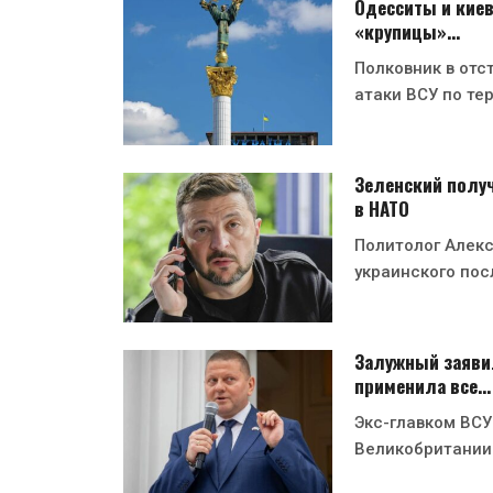
Одесситы и киев
«крупицы»…
Полковник в отс
атаки ВСУ по те
Зеленский получ
в НАТО
Политолог Алекс
украинского пос
Залужный заявил
применила все…
Экс-главком ВСУ
Великобритании