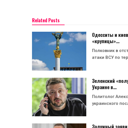
Related Posts
Одесситы и киев
«крупицы»…
Полковник в отс
атаки ВСУ по те
Зеленский «полу
Украине в…
Политолог Алекс
украинского пос
Залужный заявил