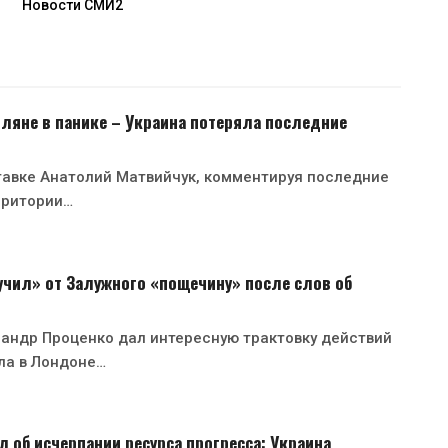
Новости СМИ2
ляне в панике – Украина потеряла последние
тавке Анатолий Матвийчук, комментируя последние
рритории…
чил» от Залужного «пощечину» после слов об
андр Проценко дал интересную трактовку действий
ла в Лондоне…
 об исчерпании ресурса прогресса: Украина