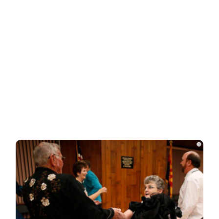
Ролик из Омска: вы будете смеяться долго
НОВОСТИ ПАРТНЕРОВ
Новости СМИ2
i
Related Posts
Что стало с Татьяной Арно, родившей
первенца в 43 года