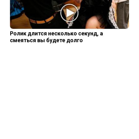
Чего лишили сына Шепелева из-за
семейной драмы
Ролик длится несколько секунд, а
смеяться вы будете долго
Неуловимая Ротару: певица покинула
окрестности Киева и обитает в…
Акиньшина и Козловский впервые
показали родившегося в мае сына.
Фото
Опытный врач рассказал о причине
травмы у Аллы Пугачевой – «это…