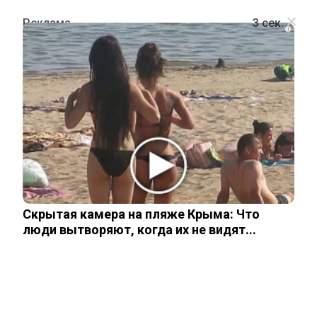
i
ШОУ-БИЗНЕС
«Папины глаза»: Джанабаева
показала дочь от Валерия Меладзе
1 июня, 2026
Скрытая камера на пляже Крыма: Что
люди вытворяют, когда их не видят...