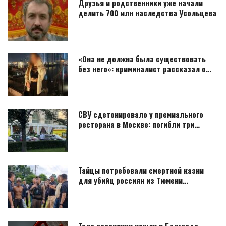
Друзья и родственники уже начали
делить 700 млн наследства Усольцева
«Она не должна была существовать
без него»: криминалист рассказал о…
СВУ сдетонировало у премиального
ресторана в Москве: погибли три…
Тайцы потребовали смертной казни
для убийц россиян из Тюмени…
Тело россиянки нашли в Белграде