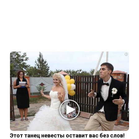
НОВОСТИ ПАРТНЕРОВ
Новости СМИ2
Related Posts
i
У пропавшего Усольцева оказалась
тайная семья
Девушка, спасенная из рабства в
Мьянме, снова исчезла
Этот танец невесты оставит вас без слов!
Друзья и родственники уже начали