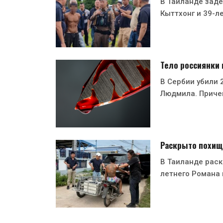
В Таиланде заде
Кыттхонг и 39-л
Тело россиянки
В Сербии убили 
Людмила. Приче
Раскрыто похищ
В Таиланде раск
летнего Романа 