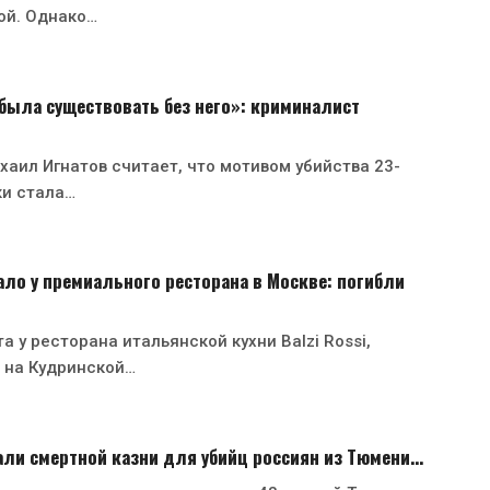
ой. Однако…
была существовать без него»: криминалист
аил Игнатов считает, что мотивом убийства 23-
ки стала…
ло у премиального ресторана в Москве: погибли
а у ресторана итальянской кухни Balzi Rossi,
 на Кудринской…
али смертной казни для убийц россиян из Тюмени…