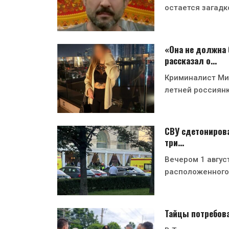
остается загадк
«Она не должна 
рассказал о…
Криминалист Мих
летней россиян
СВУ сдетонирова
три…
Вечером 1 август
расположенного
Тайцы потребов