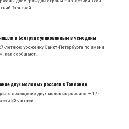
ржаны двое граждан страны – 43-летний Тхан
етний Тхонгчай…
 нашли в Белграде упакованным в чемоданы
27-летнюю уроженку Санкт-Петербурга по имени
м, как сообщают…
ение двух молодых россиян в Таиланде
рыто похищение двух молодых россиян — 17-
и его 22-летней…