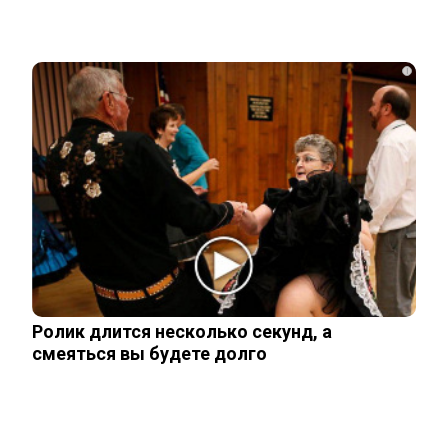
i
Как на Украине украли более 42 млрд
долларов помощи Запада
В Киеве началась паника после ударов
ВС России
Стало известно, на каком языке
говорят Зеленский и его офис
Ролик длится несколько секунд, а
смеяться вы будете долго
Подсчитан размер вложений Запада в
проект «Антироссия»