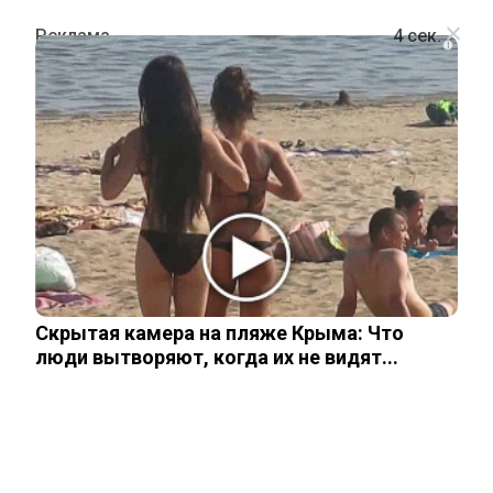
i
ПОЛИТИКА
Основатель Telegram Дуров*
отреагировал на замедление
работы мессенджера в России
Скрытая камера на пляже Крыма: Что
11 февраля, 2026
люди вытворяют, когда их не видят...